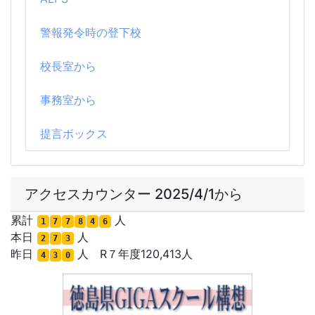
警報発令時の登下校
校長室から
事務室から
提言ボックス
アクセスカウンター 2025/4/1から
累計
人
1
7
7
8
4
6
本日
人
2
7
3
昨日
人 R７年度120,413人
4
3
0