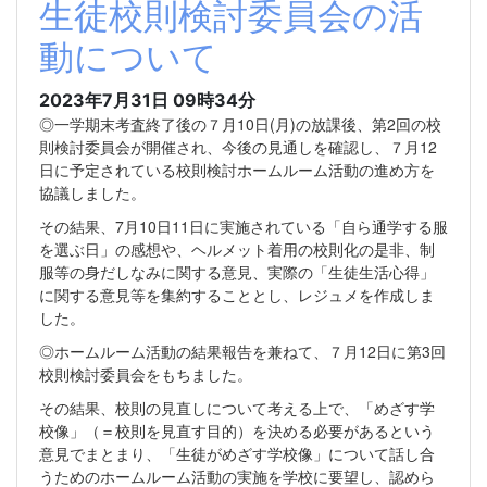
生徒校則検討委員会の活
動について
2023年7月31日 09時34分
◎一学期末考査終了後の７月10日(月)の放課後、第2回の校
則検討委員会が開催され、今後の見通しを確認し、７月12
日に予定されている校則検討ホームルーム活動の進め方を
協議しました。
その結果、7月10日11日に実施されている「自ら通学する服
を選ぶ日」の感想や、ヘルメット着用の校則化の是非、制
服等の身だしなみに関する意見、実際の「生徒生活心得」
に関する意見等を集約することとし、レジュメを作成しま
した。
◎ホームルーム活動の結果報告を兼ねて、７月12日に第3回
校則検討委員会をもちました。
その結果、校則の見直しについて考える上で、「めざす学
校像」（＝校則を見直す目的）を決める必要があるという
意見でまとまり、「生徒がめざす学校像」について話し合
うためのホームルーム活動の実施を学校に要望し、認めら