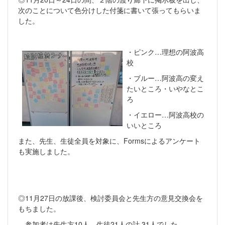
次のことについて色分けした付箋に書いて張ってもらいま
した。
・ピンク…理想の阿波高
校
・ブルー…阿波高の変え
たいところ・いやなとこ
ろ
・イエロー…阿波高校の
いいところ
また、先生、生徒全員を対象に、Formsによるアンケート
も実施しました。
◎11月27日の放課後、検討委員会と先生方の意見交換会を
もちました。
参加者は先生方10人、生徒21人の計 31人でした。