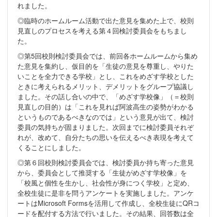
れました。
◎臨時のホームルーム活動で出た意見を集めた上で、校則
見直しのプロセスを考える第４回検討委員会をもちまし
た。
◎第5回校則検討委員会では、前回各ホームルームから集め
た意見を集約し、仮目的を「生徒の意見を尊重し、やりた
いことを全力できる学校」とし、これをめざす学校とした
ときに考えられるメリット、デメリットをグループ協議し
ました。その話し合いの中で、「めざす学校像」（＝校則
見直しの目的）は「これを見れば阿波高生の姿勢がわかる
というものであるべきなのでは」という意見が出て、検討
委員の気持ちが固まりました。次回までに検討委員それぞ
れが、改めて、自分たちの思いを伝えるべき表現を考えて
くることにしました。
◎第６回校則検討委員会では、検討委員か持ち寄った意見
から、委員会として推奨する「生徒がめざす学校像」を
「校風と個性を生かし、社会性が身につく学校」と定め、
全校生徒に是非を問うアンケートを実施しました。アンケ
ートはMicrosoft Formsを活用して作成し、全校生徒にQRコ
ードを配付する方法で行いました。その結果、回答数は全