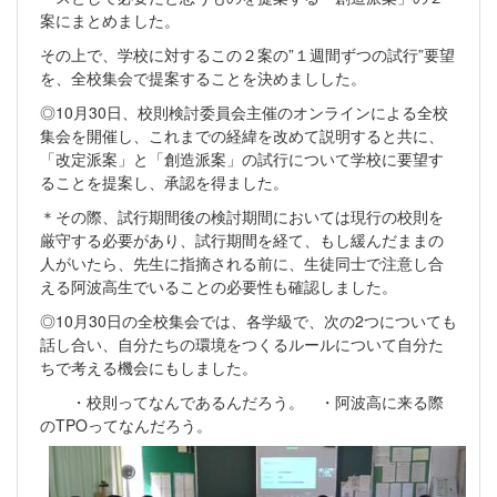
案にまとめました。
その上で、学校に対するこの２案の”１週間ずつの試行”要望
を、全校集会で提案することを決めましした。
◎10月30日、校則検討委員会主催のオンラインによる全校
集会を開催し、これまでの経緯を改めて説明すると共に、
「改定派案」と「創造派案」の試行について学校に要望す
ることを提案し、承認を得ました。
＊その際、試行期間後の検討期間においては現行の校則を
厳守する必要があり、試行期間を経て、もし緩んだままの
人がいたら、先生に指摘される前に、生徒同士で注意し合
える阿波高生でいることの必要性も確認しました。
◎10月30日の全校集会では、各学級で、次の2つについても
話し合い、自分たちの環境をつくるルールについて自分た
ちで考える機会にもしました。
・校則ってなんであるんだろう。 ・阿波高に来る際
のTPOってなんだろう。