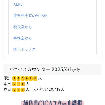
ALPS
警報発令時の登下校
校長室から
事務室から
提言ボックス
アクセスカウンター 2025/4/1から
累計
人
1
7
6
6
3
8
本日
人
2
0
4
昨日
人 R７年度120,413人
3
4
7