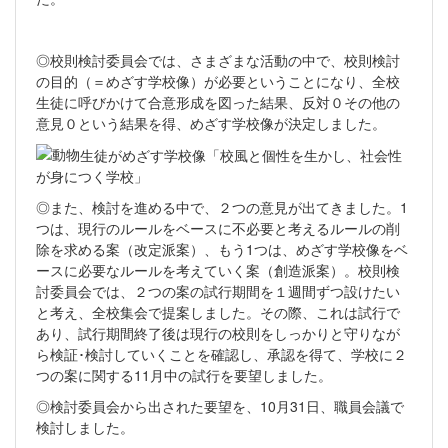
◎校則検討委員会では、さまざまな活動の中で、校則検討
の目的（＝めざす学校像）が必要ということになり、全校
生徒に呼びかけて合意形成を図った結果、反対０その他の
意見０という結果を得、めざす学校像が決定しました。
生徒がめざす学校像「校風と個性を生かし、社会性
が身につく学校」
◎また、検討を進める中で、２つの意見が出てきました。1
つは、現行のルールをベースに不必要と考えるルールの削
除を求める案（改定派案）、もう1つは、めざす学校像をベ
ースに必要なルールを考えていく案（創造派案）。校則検
討委員会では、２つの案の試行期間を１週間ずつ設けたい
と考え、全校集会で提案しました。その際、これは試行で
あり、試行期間終了後は現行の校則をしっかりと守りなが
ら検証･検討していくことを確認し、承認を得て、学校に２
つの案に関する11月中の試行を要望しました。
◎検討委員会から出された要望を、10月31日、職員会議で
検討しました。