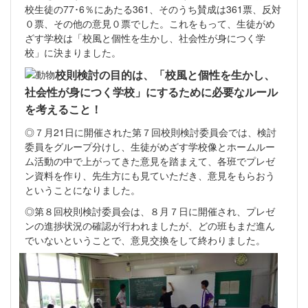
校生徒の77･6％にあたる361、そのうち賛成は361票、反対
０票、その他の意見０票でした。これをもって、生徒がめ
ざす学校は「校風と個性を生かし、社会性が身につく学
校」に決まりました。
校則検討の
目的は、「校風と個性を生かし、
社会性が身につく学校」にするために必要なルール
を考えること！
◎７月21日に開催された第７回校則検討委員会では、検討
委員をグループ分けし、生徒がめざす学校像とホームルー
ム活動の中で上がってきた意見を踏まえて、各班でプレゼ
ン資料を作り、先生方にも見ていただき、意見をもらおう
ということになりました。
◎第８回校則検討委員会は、８月７日に開催され、プレゼ
ンの進捗状況の確認が行われましたが、どの班もまだ進ん
でいないということで、意見交換をして終わりました。