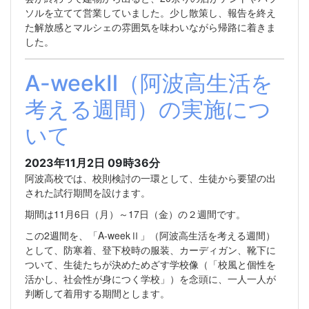
ソルを立てて営業していました。少し散策し、報告を終え
た解放感とマルシェの雰囲気を味わいながら帰路に着きま
した。
A-weekⅡ（阿波高生活を
考える週間）の実施につ
いて
2023年11月2日 09時36分
阿波高校では、校則検討の一環として、生徒から要望の出
された試行期間を設けます。
期間は11月6日（月）～17日（金）の２週間です。
この2週間を、「A-weekⅡ」（阿波高生活を考える週間）
として、防寒着、登下校時の服装、カーディガン、靴下に
ついて、生徒たちが決めためざす学校像（「校風と個性を
活かし、社会性が身につく学校」）を念頭に、一人一人が
判断して着用する期間とします。