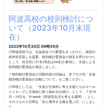
阿波高校の校則検討につ
いて（2023年10月末現
在）
2023年10月30日 09時35分
◎阿波高校では、生徒総会での要望をきっかけに、校則の
抜本的見直しを提案、校則検討委員会の発足を呼びかけた
ところ、自主的に31名(現在は34名)が参加し、生徒による
校則検討委員会が発足しました。
＊校則検討委員会の活動内容の詳細は、本ブログ内「生徒
校則検討委員会の活動について」をご覧ください。
◎学校としては、「生徒が主体的に考え生徒たちがルール
メイキングに主体的に取り組める仕掛け」として、７月10
日～16日を「Aｰweek（阿波高生活を考える週間）」とし、
そのうちの２日間を「自ら通学する服を選ぶ日」にしまし
た。