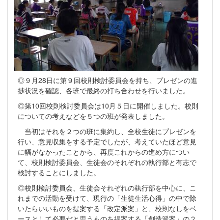
◎９月28日に第９回校則検討委員会を持ち、プレゼンの進
捗状況を確認、各班で最終の打ち合わせを行いました。
◎第10回校則検討委員会は10月５日に開催しました。校則
についての考えなどを５つの班が発表しました。
当初はそれを２つの班に集約し、全校生徒にプレゼンを
行い、意見収集をする予定でしたが、考えていたほど意見
に幅がなかったことから、再度これからの進め方につい
て、校則検討委員会、生徒会のそれぞれの執行部と有志で
検討することにしました。
◎校則検討委員会、生徒会それぞれの執行部を中心に、こ
れまでの活動を受けて、現行の「生徒生活心得」の中で除
いたらいいものを提案する「改定派案」と、校則なしをベ
ースとして必要だと思うものを提案する「創造派案」の２