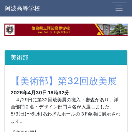
阿波高等学校
美術部
【美術部】第32回放美展
2026年4月30日 18時32分
４/29日に第32回放美展の搬入・審査があり、洋
画部門２名・デザイン部門４名が入選しました。
5/3(日)〜6(水)あわぎんホールの３F会場に展示され
ます。