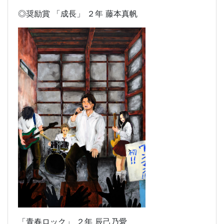
◎奨励賞 「成長」 ２年 藤本真帆
「青春ロック」 ２年 辰己乃愛