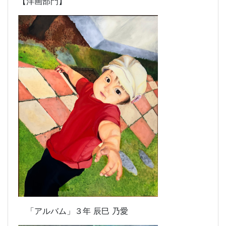
【洋画部門】
「アルバム」
３年 辰巳 乃愛