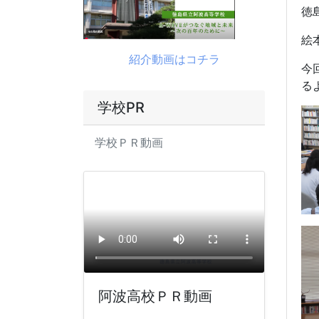
徳
絵
紹介動画はコチラ
今
る
学校PR
学校ＰＲ動画
阿波高校ＰＲ動画