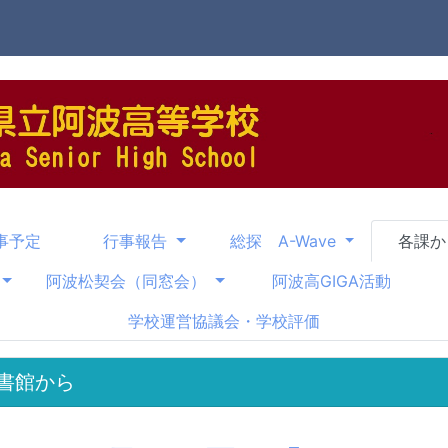
事予定
行事報告
総探 A-Wave
各課
阿波松契会（同窓会）
阿波高GIGA活動
学校運営協議会・学校評価
書館から