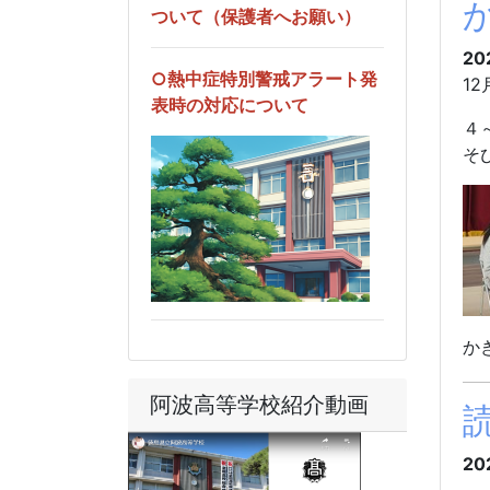
ついて（保護者へお願い）
20
○熱中症特別警戒アラート発
1
表時の対応について
４
そ
か
阿波高等学校紹介動画
20