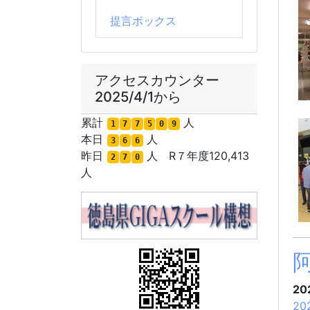
提言ボックス
アクセスカウンター
2025/4/1から
累計
人
1
7
7
5
0
9
本日
人
3
6
6
昨日
人 R７年度120,413
2
7
0
人
20
20