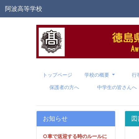
阿波高等学校
トップページ
学校の概要
行
保護者の方へ
中学生の皆さんへ
お知らせ
図
○車で送迎する時のルールに