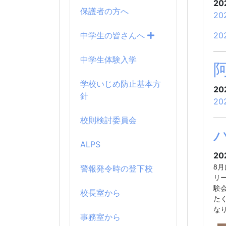
20
保護者の方へ
20
20
中学生の皆さんへ
中学生体験入学
学校いじめ防止基本方
20
針
20
校則検討委員会
ALPS
20
8
警報発令時の登下校
リ
験
校長室から
た
な
事務室から