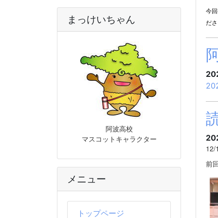
今回
まっけいちゃん
ださ
20
20
阿波高校
20
マスコットキャラクター
12
前
メニュー
トップページ