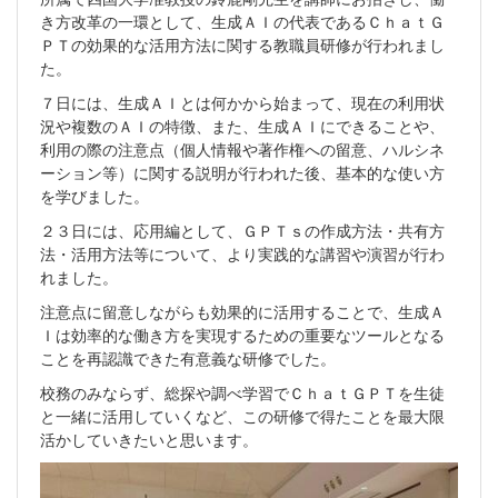
き方改革の一環として、生成ＡＩの代表であるＣｈａｔＧ
ＰＴの効果的な活用方法に関する教職員研修が行われまし
た。
７日には、生成ＡＩとは何かから始まって、現在の利用状
況や複数のＡＩの特徴、また、生成ＡＩにできることや、
利用の際の注意点（個人情報や著作権への留意、ハルシネ
ーション等）に関する説明が行われた後、基本的な使い方
を学びました。
２３日には、応用編として、ＧＰＴｓの作成方法・共有方
法・活用方法等について、より実践的な講習や演習が行わ
れました。
注意点に留意しながらも効果的に活用することで、生成Ａ
Ｉは効率的な働き方を実現するための重要なツールとなる
ことを再認識できた有意義な研修でした。
校務のみならず、総探や調べ学習でＣｈａｔＧＰＴを生徒
と一緒に活用していくなど、この研修で得たことを最大限
活かしていきたいと思います。