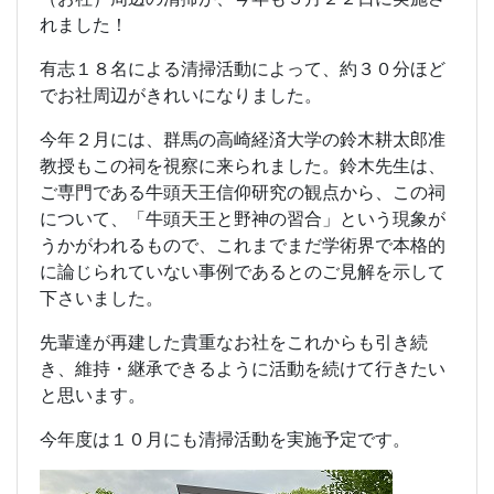
れました！
有志１８名による清掃活動によって、約３０分ほど
でお社周辺がきれいになりました。
今年２月には、群馬の高崎経済大学の鈴木耕太郎准
教授もこの祠を視察に来られました。鈴木先生は、
ご専門である牛頭天王信仰研究の観点から、この祠
について、「牛頭天王と野神の習合」という現象が
うかがわれるもので、これまでまだ学術界で本格的
に論じられていない事例であるとのご見解を示して
下さいました。
先輩達が再建した貴重なお社をこれからも引き続
き、維持・継承できるように活動を続けて行きたい
と思います。
今年度は１０月にも清掃活動を実施予定です。