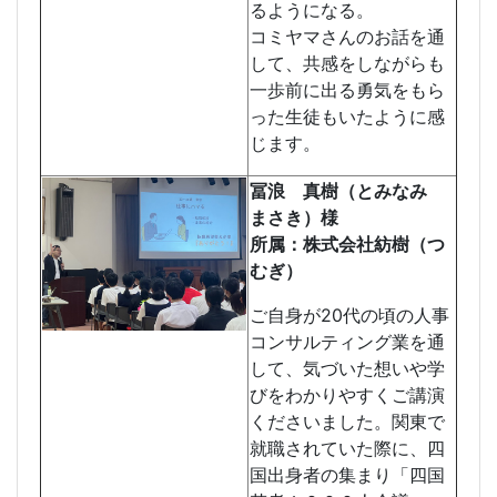
るようになる。
コミヤマさんのお話を通
して、共感をしながらも
一歩前に出る勇気をもら
った生徒もいたように感
じます。
冨浪 真樹（とみなみ
まさき）様
所属：株式会社紡樹（つ
むぎ）
ご自身が20代の頃の人事
コンサルティング業を通
して、気づいた想いや学
びをわかりやすくご講演
くださいました。関東で
就職されていた際に、四
国出身者の集まり「四国