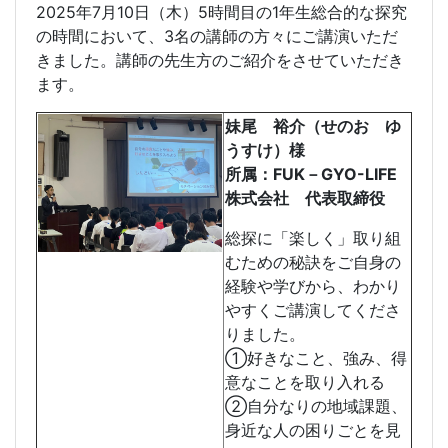
2025年7月10日（木）5時間目の1年生総合的な探究
の時間において、3名の講師の方々にご講演いただ
きました。講師の先生方のご紹介をさせていただき
ます。
妹尾 裕介（せのお ゆ
うすけ）様
所属：FUK－GYO-LIFE
株式会社 代表取締役
総探に「楽しく」取り組
むための秘訣をご自身の
経験や学びから、わかり
やすくご講演してくださ
りました。
①好きなこと、強み、得
意なことを取り入れる
②自分なりの地域課題、
身近な人の困りごとを見