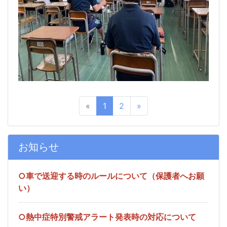
«
1
2
»
お知らせ
○車で送迎する時のルールについて（保護者へお願
い）
○熱中症特別警戒アラート発表時の対応について