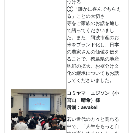
つける
③「誰かに喜んでもらえ
る」ことの大切さ
等をご家族のお話を通し
て語ってくださいまし
た。また、阿波市産のお
米をブランド化し、日本
の農家さんの価値を伝え
ることで、徳島県の地産
地消の拡大、お裾分け文
化の継承についてもお話
してくださいました。
コミヤマ エジソン（小
宮山 晴希）様
所属：awake!
若い世代の方々と関わる
中で、「人生をもっと自