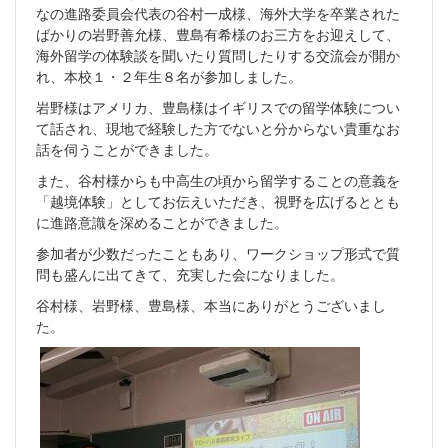
なの進路委員会代表の谷村一成様、海外大学を卒業された
ばかりの岩野善允様、豊島有希様のお三方をお迎えして、
海外留学の体験談を聞いたり質問したりする交流会が開か
れ、本校１・２年生８名が参加しました。
岩野様はアメリカ、豊島様はイギリスでの留学体験につい
て話され、現地で経験した方でないと分からない貴重なお
話を伺うことができました。
また、谷村様からも中高生の頃から留学することの意義を
「越境体験」としてお伝えいただき、視野を広げるととも
に進路意識を深めることができました。
参加者が少数だったこともあり、ワークショップ形式で質
問も盛んに出てきて、充実した会になりました。
谷村様、岩野様、豊島様、本当にありがとうございまし
た。