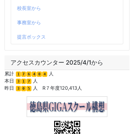
校長室から
事務室から
提言ボックス
アクセスカウンター 2025/4/1から
累計
人
1
7
6
4
0
4
本日
人
3
1
7
昨日
人 R７年度120,413人
3
0
5