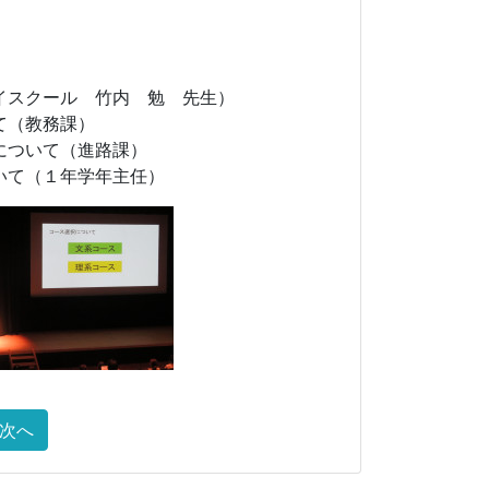
クール 竹内 勉 先生）
務課）
進路課）
学年主任）
次へ