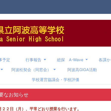
事予定
行事報告
総探 A-Wave
各課
阿波松契会（同窓会）
阿波高GIGA活動
学校運営協議会・学校評価
要なお知らせ
月２２日（月）、平常どおり授業を行います。