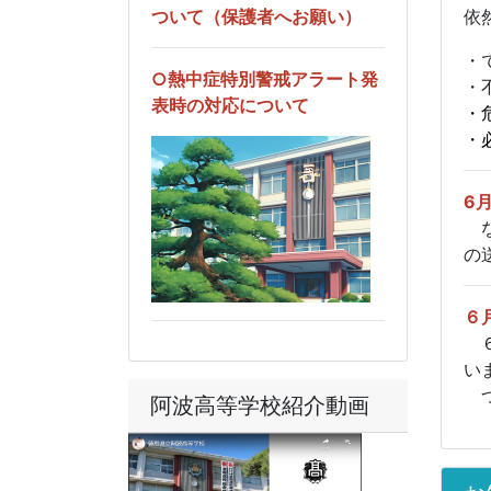
ついて（保護者へお願い）
依
・
○熱中症特別警戒アラート発
・
表時の対応について
・
・
6
な
の
６
６
い
つ
阿波高等学校紹介動画