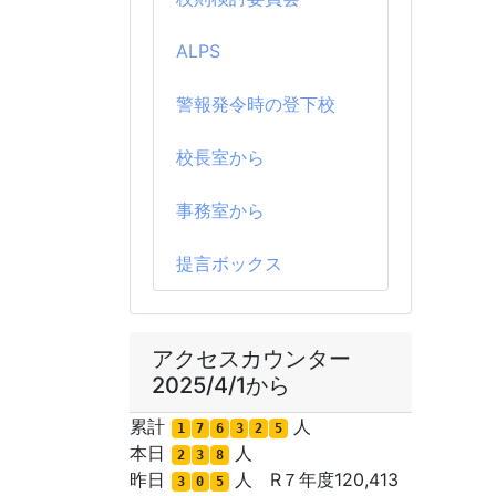
ALPS
警報発令時の登下校
校長室から
事務室から
提言ボックス
アクセスカウンター
2025/4/1から
累計
人
1
7
6
3
2
5
本日
人
2
3
8
昨日
人 R７年度120,413
3
0
5