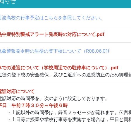
知らせ
阿波高校の行事予定はこちらを参照してください。
熱中症特別警戒アラート発表時の対応について.pdf
気象警報発令時の生徒の登下校について（R08.06.01)
車での送迎について（学校周辺での駐停車について）.pdf
徒の登下校の安全確保、及びご近所への迷惑防止のため御理
電話対応について
話対応の時間帯を、次のように設定しております。
平日 午前７時３０分～午後６時
上記以外の時間帯は，録音メッセージが流れます。伝言機
土日等に授業や学校行事等を実施する場合は，平日と同様