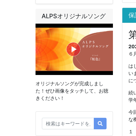
保
ALPSオリジナルソング
20
６
は
い
に
オリジナルソングが完成しまし
た！ぜひ画像をタッチして、お聴
続
きください！
学
今
な
１