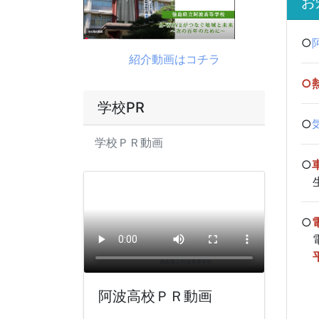
お
○
紹介動画はコチラ
○
学校PR
○
学校ＰＲ動画
○
生
○
電
・
・
阿波高校ＰＲ動画