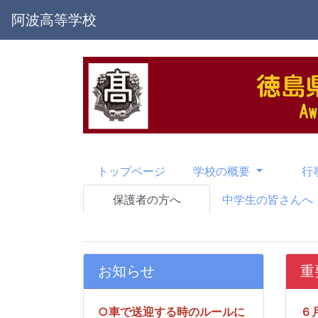
阿波高等学校
トップページ
学校の概要
行
保護者の方へ
中学生の皆さんへ
お知らせ
重
○車で送迎する時のルールに
６