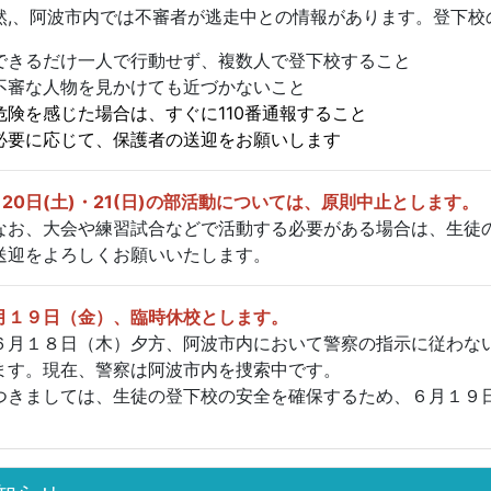
然,、阿波市内では不審者が逃走中との情報があります。登下校
できるだけ一人で行動せず、複数人で登下校すること
不審な人物を見かけても近づかないこと
危険を感じた場合は、すぐに110番通報すること
必要に応じて、保護者の送迎をお願いします
月20日(土)・21(日)の部活動については、
原則中止とします。
お、大会や練習試合などで活動する必要がある場合は、生徒
送迎をよろしくお願いいたします。
月１９日（金）、臨時休校とします。
月１８日（木）夕方、阿波市内において警察の指示に従わな
ます。現在、警察は阿波市内を捜索中です。
きましては、生徒の登下校の安全を確保するため、６月１９