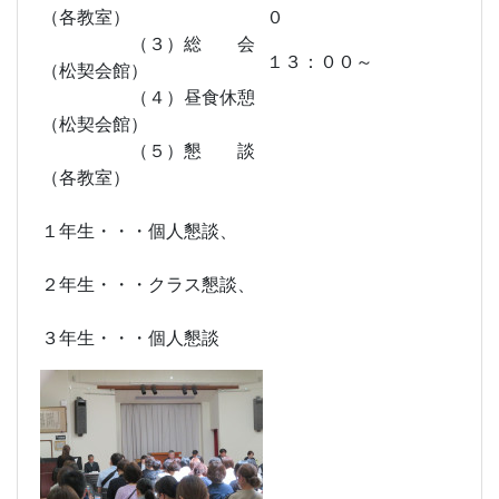
（各教室）
０
（３）総 会
１３：００～
（松契会館）
（４）昼食休憩
（松契会館）
（５）懇 談
（各教室）
１年生・・・個人懇談、
２
年生・・・クラス懇談、
３
年生・・・個人懇談