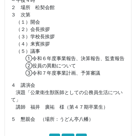
２ 場所 松契会館
３ 次第
（１）開会
（２）会長挨拶
（３）学校長挨拶
（４）来賓挨拶
（５）議事
①令和６年度事業報告、決算報告、監査報告
②役員の異動について
③令和７年度事業計画、予算審議
４ 講演会
演題「公衆衛生獣医師としての公務員生活につい
て」
講師 福井 廣祐 様（第４７期卒業生）
５ 懇親会 （場所：うどん亭八幡）