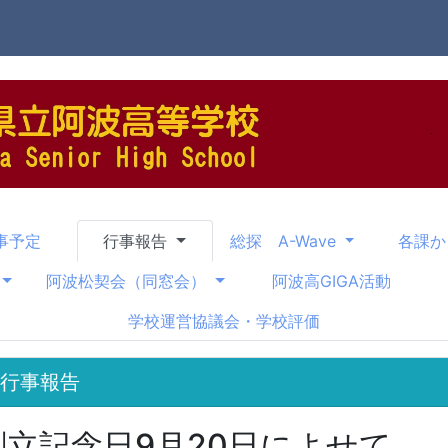
事予定
行事報告
総探 A-Wave
各課
阿波松契会（同窓会）
阿波高GIGA活動
学校運営協議会・学校評価
7行事報告
創立記念日9月20日によせて