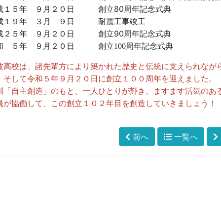
80
成１５年 ９月２０日 創立
周年記念式典
成１９年 ３月 ９日 耐震工事竣工
90
成２５年 ９月２０日 創立
周年記念式典
和 ５年 ９月２０日
創立
100
周年記念式典
波高校は、諸先輩方により築かれた歴史と伝統に支えられなが
。そして令和５年９月２０日に創立１００周年を迎えました。
訓「自主創造」のもと、一人ひとりが輝き、ますます活気のあ
員が協働して、この創立１０２年目を創造していきましょう！
前へ
一覧へ