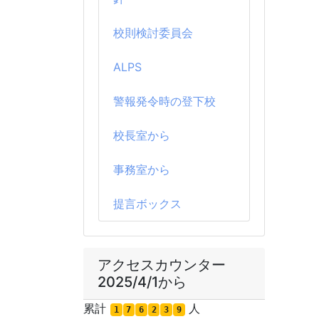
校則検討委員会
ALPS
警報発令時の登下校
校長室から
事務室から
提言ボックス
アクセスカウンター
2025/4/1から
累計
人
1
7
6
2
3
9