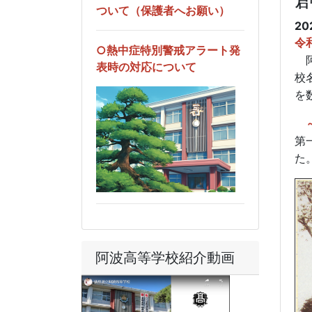
ついて（保護者へお願い）
20
令
○熱中症特別警戒アラート発
阿
表時の対応について
校
を
第
た
阿波高等学校紹介動画