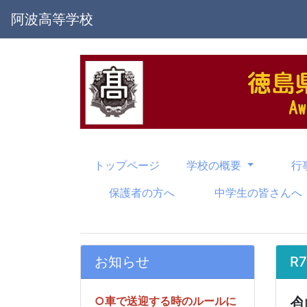
阿波高等学校
トップページ
学校の概要
行
保護者の方へ
中学生の皆さんへ
お知らせ
R
○車で送迎する時のルールに