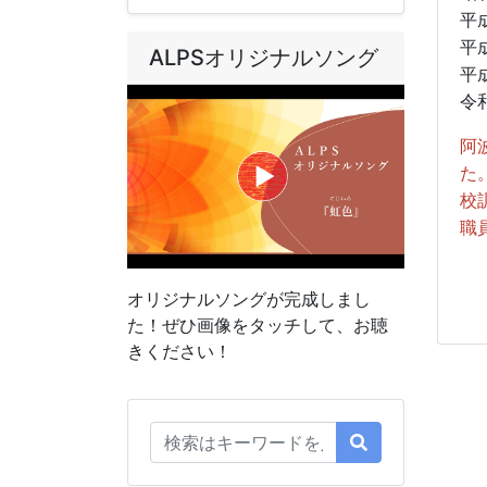
平
平
ALPSオリジナルソング
平
令
阿
た
校
職
オリジナルソングが完成しまし
た！ぜひ画像をタッチして、お聴
きください！