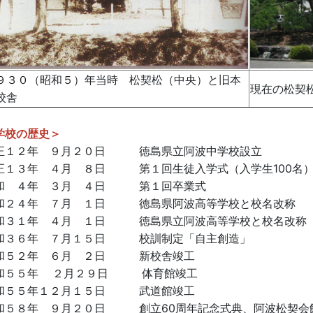
９３０（昭和５）年当時 松契松（中央）と旧本
現在の松契
校舎
学校の歴史＞
正１２年 ９月２０日 徳島県立阿波中学校設立
100
正１３年 ４月 ８日 第１回生徒入学式（入学生
名
和 ４年 ３月 ４日 第１回卒業式
和２４年 ７月 １日 徳島県阿波高等学校と校名改称
和３１年 ４月 １日 徳島県立阿波高等学校と校名改称
和３６年 ７月１５日 校訓制定「自主創造」
和５２年 ６月 ２日 新校舎竣工
和５５年
２月２９日 体育館竣工
和５５年１２月１５日 武道館竣工
60
和５８年 ９月２０日 創立
周年記念式典、阿波松契会