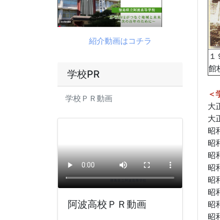
紹介動画はコチラ
１
館
学校PR
＜
学校ＰＲ動画
大
大
昭
昭
昭
昭
昭
昭
阿波高校ＰＲ動画
昭
昭