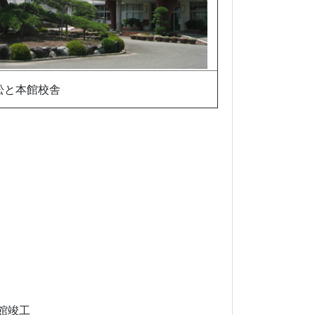
松と本館校舎
）
館竣工