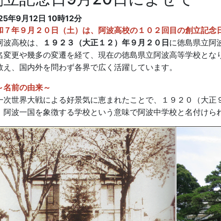
25年9月12日 10時12分
和７年９月２０日（土）は、阿波高校の１０２回目の創立記念
波高校は、
１９２３（大正１２）年９月２０日
に徳島県立阿
名変更や幾多の変遷を経て、現在の徳島県立阿波高等学校とな
数え、国内外を問わず各界で広く活躍しています。
～名前の由来～
一次世界大戦による好景気に恵まれたことで、１９２０（大正
。阿波一国を象徴する学校という意味で阿波中学校と名付けら