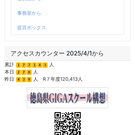
事務室から
提言ボックス
アクセスカウンター 2025/4/1から
累計
人
1
7
7
1
4
3
本日
人
2
7
0
昨日
人 R７年度120,413人
4
3
9