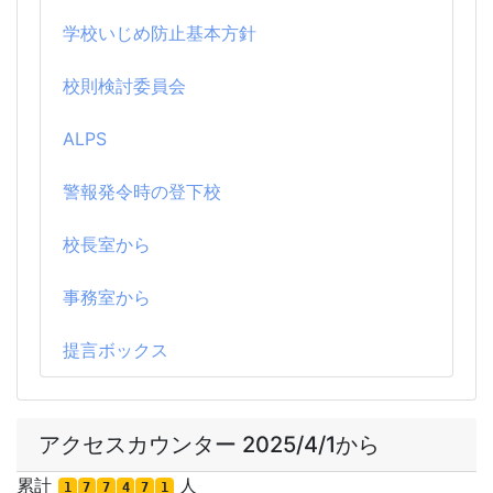
学校いじめ防止基本方針
校則検討委員会
ALPS
警報発令時の登下校
校長室から
事務室から
提言ボックス
アクセスカウンター 2025/4/1から
累計
人
1
7
7
4
7
1