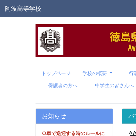
阿波高等学校
トップページ
学校の概要
行
保護者の方へ
中学生の皆さんへ
お知らせ
バ
○車で送迎する時のルールに