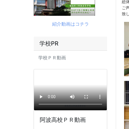
総
ご
致
紹介動画はコチラ
学校PR
学校ＰＲ動画
阿波高校ＰＲ動画