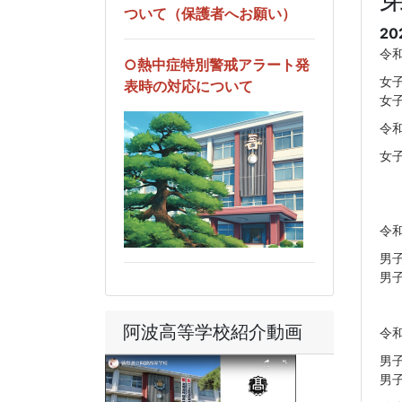
ついて（保護者へお願い）
20
令
○熱中症特別警戒アラート発
女
表時の対応について
女
令
女
令
男
男
阿波高等学校紹介動画
令
男
男