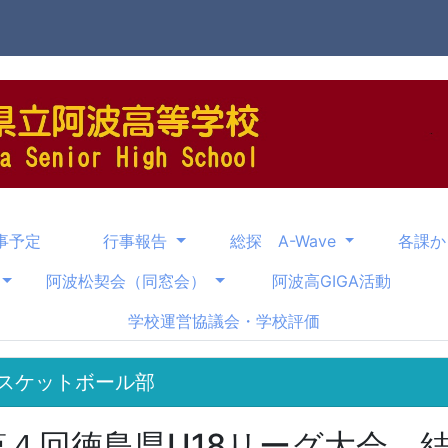
事予定
行事報告
総探 A-Wave
各課
阿波松契会（同窓会）
阿波高GIGA活動
学校運営協議会・学校評価
スケットボール部
第４回徳島県U18リーグ大会 