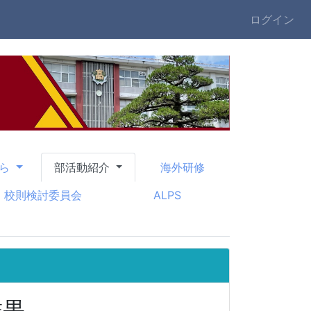
ログイン
から
部活動紹介
海外研修
校則検討委員会
ALPS
結果