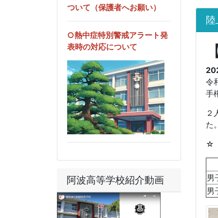
ついて（保護者へお願い）
陸
○熱中症特別警戒アラート発
表時の対応について
20
令
手
２
た
☆
男
阿波高等学校紹介動画
男