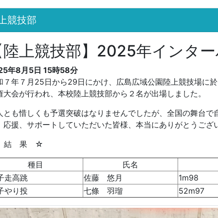
上競技部
【陸上競技部】2025年インター
25年8月5日 15時58分
和７年７月25日から29日にかけ、広島広域公園陸上競技場に
権大会が行われ、本校陸上競技部から２名が出場しました。
人とも惜しくも予選突破はなりませんでしたが、全国の舞台で
。応援、サポートしていただいた皆様、本当にありがとうござ
 結 果 ☆
種目
氏名
子走高跳
佐藤 悠月
1m98
子やり投
七條 羽瑠
52m97