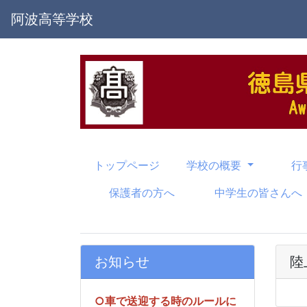
阿波高等学校
トップページ
学校の概要
行
保護者の方へ
中学生の皆さんへ
お知らせ
陸
○車で送迎する時のルールに