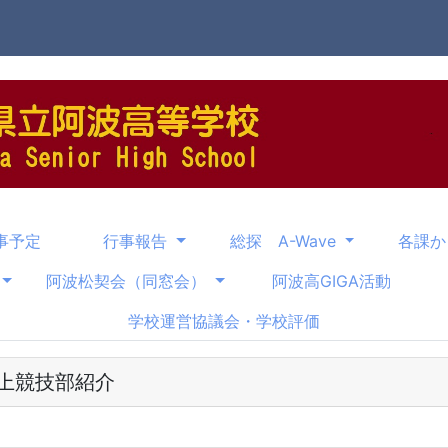
事予定
行事報告
総探 A-Wave
各課
阿波松契会（同窓会）
阿波高GIGA活動
学校運営協議会・学校評価
上競技部紹介