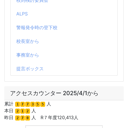
校則検討委員会
ALPS
警報発令時の登下校
校長室から
事務室から
提言ボックス
アクセスカウンター 2025/4/1から
累計
人
1
7
7
3
5
5
本日
人
2
1
2
昨日
人 R７年度120,413人
2
7
0