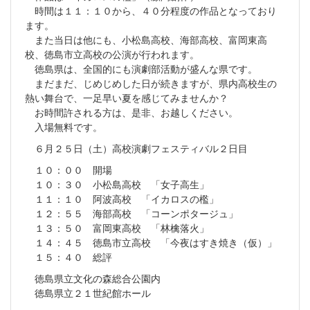
時間は１１：１０から、４０分程度の作品となっており
ます。
また当日は他にも、小松島高校、海部高校、富岡東高
校、徳島市立高校の公演が行われます。
徳島県は、全国的にも演劇部活動が盛んな県です。
まだまだ、じめじめした日が続きますが、県内高校生の
熱い舞台で、一足早い夏を感じてみませんか？
お時間許される方は、是非、お越しください。
入場無料です。
６月２５日（土）高校演劇フェスティバル２日目
１０：００ 開場
１０：３０ 小松島高校 「女子高生」
１１：１０ 阿波高校 「イカロスの檻」
１２：５５ 海部高校 「コーンポタージュ」
１３：５０ 富岡東高校 「林檎落火」
１４：４５ 徳島市立高校 「今夜はすき焼き（仮）」
１５：４０ 総評
徳島県立文化の森総合公園内
徳島県立２１世紀館ホール