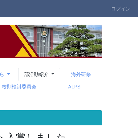
ログイン
から
部活動紹介
海外研修
校則検討委員会
ALPS
ト入賞しました