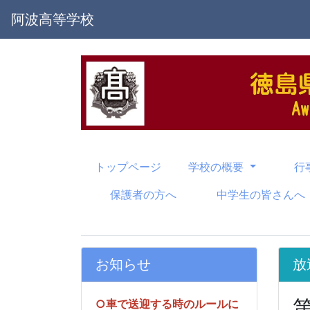
阿波高等学校
トップページ
学校の概要
行
保護者の方へ
中学生の皆さんへ
お知らせ
放
○車で送迎する時のルールに