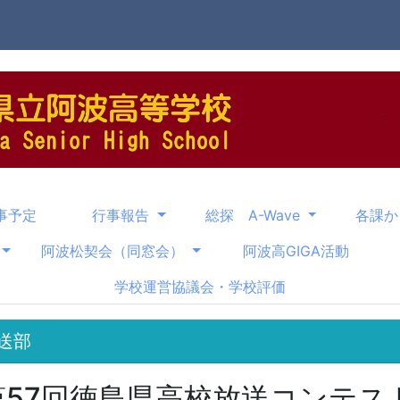
事予定
行事報告
総探 A-Wave
各課
阿波松契会（同窓会）
阿波高GIGA活動
学校運営協議会・学校評価
送部
第57回徳島県高校放送コンテス