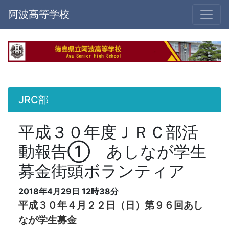
阿波高等学校
JRC部
平成３０年度ＪＲＣ部活
動報告① あしなが学生
募金街頭ボランティア
2018年4月29日 12時38分
平成３０年４月２２日（日）第９６回あし
なが学生募金