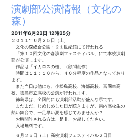
演劇部公演情報（文化の
森）
2011年6月22日 12時25分
２０１１年６月２５日（土）
文化の森総合公園・２１世紀館にて行われる
「第１０回文化の森演劇フェスティバル」にて本校演劇
部が公演します。
作品は「イカロスの檻」（顧問創作）
時間は１１：１０から、４０分程度の作品となっており
ます。
また当日は他にも、小松島高校、海部高校、富岡東高
校、徳島市立高校の公演が行われます。
徳島県は、全国的にも演劇部活動が盛んな県です。
まだまだ、じめじめした日が続きますが、県内高校生の
熱い舞台で、一足早い夏を感じてみませんか？
お時間許される方は、是非、お越しください。
入場無料です。
６月２５日（土）高校演劇フェスティバル２日目