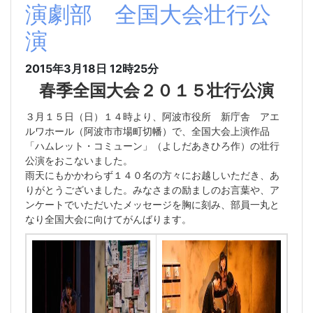
演劇部 全国大会壮行公
演
2015年3月18日 12時25分
春季全国大会２０１５壮行公演
３月１５日（日）１４時より、阿波市役所 新庁舎 アエ
ルワホール（阿波市市場町切幡）で、全国大会上演作品
「ハムレット・コミューン」（よしだあきひろ作）の壮行
公演をおこないました。
雨天にもかかわらず１４０名の方々にお越しいただき、あ
りがとうございました。みなさまの励ましのお言葉や、ア
ンケートでいただいたメッセージを胸に刻み、部員一丸と
なり全国大会に向けてがんばります。