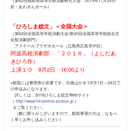
（第62回徳島県高等学校演劇研究大会 2015年11月24日
於：あわぎんホール）
「ひろしま総文」＜全国大会＞
（第62回全国高等学校演劇大会/第40回全国高等学校総合文
化祭演劇部門）
アステールプラザ大ホール（広島県広島市中区）
阿波高校演劇部 「２０１６」（よしだあ
きひろ作）
上演１０ 8月2日 16:00より
※観覧には整理券が必要です。往復はがきで6月1日～24日で
の申込みになります。
詳しくは，2016ひろしま総文Webサイト
（
http://www.hiroshima-soubun.jp
)
をご覧ください。
（数に限りがございますので，観覧希望の方は，なるべ
く早くお申し込みください）