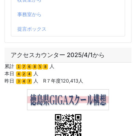
事務室から
提言ボックス
アクセスカウンター 2025/4/1から
累計
人
1
7
6
8
5
8
本日
人
4
2
4
昨日
人 R７年度120,413人
3
4
7