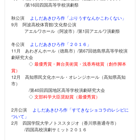
/第16回四国高等学校演劇祭
秋公演
よしだあきひろ作「ぷりうすなんかこわくない」
9月 阿波高校体育館/文化祭公演
アエルワホール（阿波市）/第1回アエルワ演劇祭
冬公演
よしだあきひろ作「２０１６」
11月 あわぎんホール（徳島市）/第67回徳島県高等学校演
劇研究大会
◇
最優秀賞・舞台美術賞・浅香寿穂賞（創作脚本
賞）
12月 高知県民文化ホール・オレンジホール（高知県高知
市）
/第40回四国地区高等学校演劇研究大会
◇
文部科学大臣奨励賞（最優秀賞）
2月公演
よしだあきひろ作「すてきなショコラのレシピに
ついて」
2月 四国学院大学ノトススタジオ（香川県善通寺市）
/四国高校演劇サミット２０１６