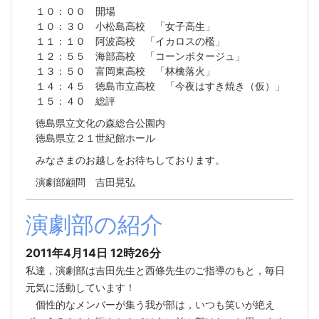
１０：００ 開場
１０：３０ 小松島高校 「女子高生」
１１：１０ 阿波高校 「イカロスの檻」
１２：５５ 海部高校 「コーンポタージュ」
１３：５０ 富岡東高校 「林檎落火」
１４：４５ 徳島市立高校 「今夜はすき焼き（仮）」
１５：４０ 総評
徳島県立文化の森総合公園内
徳島県立２１世紀館ホール
みなさまのお越しをお待ちしております。
演劇部顧問 吉田晃弘
演劇部の紹介
2011年4月14日 12時26分
私達，演劇部は吉田先生と西條先生のご指導のもと，毎日
元気に活動しています！
個性的なメンバーが集う我が部は，いつも笑いが絶え