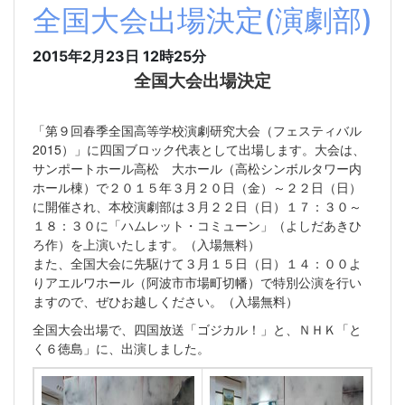
全国大会出場決定(演劇部)
2015年2月23日 12時25分
全国大会出場決定
「第９回春季全国高等学校演劇研究大会（フェスティバル
2015）」に四国ブロック代表として出場します。大会は、
サンポートホール高松 大ホール（高松シンボルタワー内
ホール棟）で２０１５年３月２０日（金）～２２日（日）
に開催され、本校演劇部は３月２２日（日）１７：３０～
１８：３０に「ハムレット・コミューン」（よしだあきひ
ろ作）を上演いたします。（入場無料）
また、全国大会に先駆けて３月１５日（日）１４：００よ
りアエルワホール（阿波市市場町切幡）で特別公演を行い
ますので、ぜひお越しください。（入場無料）
全国大会出場で、四国放送「ゴジカル！」と、ＮＨＫ「と
く６徳島」に、出演しました。