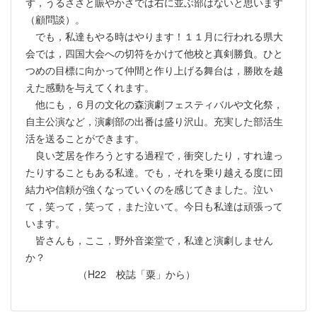
ず，うるささと賑やかさでは右に並ぶ部はないと思います
（顧問談）。
でも，私達もやる時はやります！１１月に行われる県大
会では，四国大会への切符をかけて他校と真剣勝負。ひと
つめの目標に向かって仲間と作り上げる舞台は，勝敗を越
えた感動を与えてくれます。
他にも，６月の文化の森演劇フェスティバルや文化祭，
自主公演など，演劇部の出番は盛り沢山。充実した部活生
活を送ることができます。
良い芝居を作ろうとする過程で，衝突したり，すれ違っ
たりすることもある私達。でも，それを乗り越える度に団
結力や信頼が強くなっていくのを感じてきました。泣い
て，笑って，笑って，また泣いて。今日も私達は頑張って
います。
皆さんも，ここ，野外音楽堂で，私達と演劇しません
か？
（H22 校誌「粟」から）